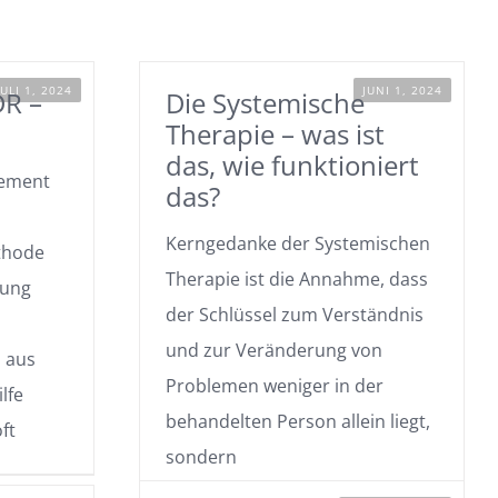
JULI 1, 2024
JUNI 1, 2024
DR –
Die Systemische
Therapie – was ist
das, wie funktioniert
vement
das?
Kerngedanke der Systemischen
thode
Therapie ist die Annahme, dass
rung
der Schlüssel zum Verständnis
und zur Veränderung von
 aus
Problemen weniger in der
lfe
behandelten Person allein liegt,
ft
sondern