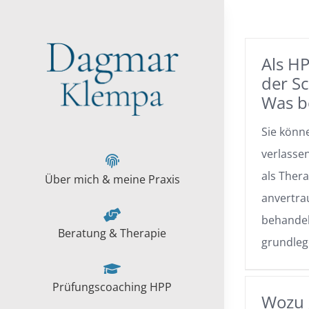
Zum
Inhalt
springen
Als HP
der Sc
Was b
Sie könn
verlassen
als Ther
Über mich & meine Praxis
anvertra
behandelt
Beratung & Therapie
grundleg
Prüfungscoaching HPP
Wozu g