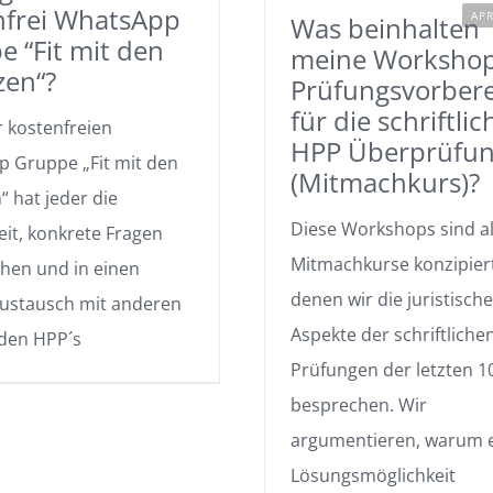
nfrei WhatsApp
APR
Was beinhalten
 “Fit mit den
meine Workshop
zen“?
Prüfungsvorber
für die schriftlic
r kostenfreien
HPP Überprüfu
 Gruppe „Fit mit den
(Mitmachkurs)?
 hat jeder die
Diese Workshops sind a
eit, konkrete Fragen
Mitmachkurse konzipiert
chen und in einen
denen wir die juristisch
Austausch mit anderen
Aspekte der schriftliche
den HPP´s
Prüfungen der letzten 1
besprechen. Wir
argumentieren, warum 
Lösungsmöglichkeit