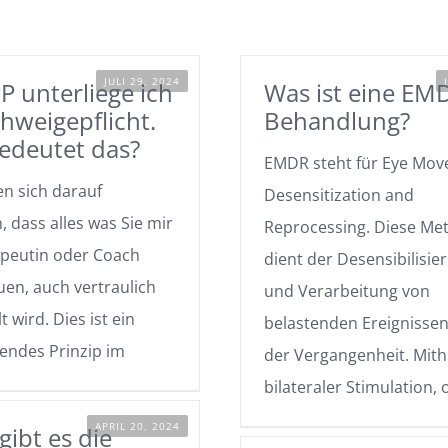
JULI 29, 2024
P unterliege ich
Was ist eine EM
hweigepflicht.
Behandlung?
edeutet das?
EMDR steht für Eye Mo
en sich darauf
Desensitization and
, dass alles was Sie mir
Reprocessing. Diese Me
apeutin oder Coach
dient der Desensibilisie
uen, auch vertraulich
und Verarbeitung von
 wird. Dies ist ein
belastenden Ereignissen
endes Prinzip im
der Vergangenheit. Mithi
bilateraler Stimulation, o
APRIL 20, 2024
ibt es die