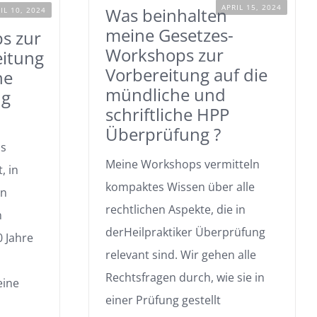
APRIL 15, 2024
Was beinhalten
IL 10, 2024
meine Gesetzes-
s zur
Workshops zur
eitung
Vorbereitung auf die
he
mündliche und
ng
schriftliche HPP
Überprüfung ?
ls
Meine Workshops vermitteln
, in
kompaktes Wissen über alle
en
rechtlichen Aspekte, die in
n
derHeilpraktiker Überprüfung
0 Jahre
relevant sind. Wir gehen alle
Rechtsfragen durch, wie sie in
eine
einer Prüfung gestellt